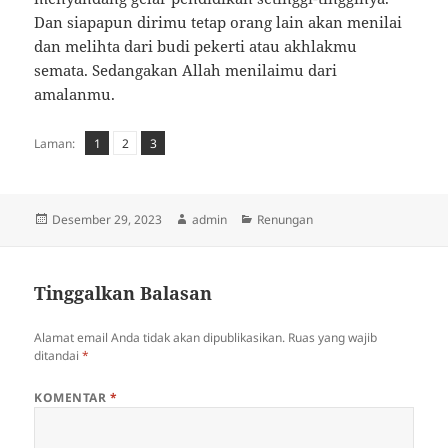
Dan siapapun dirimu tetap orang lain akan menilai
dan melihta dari budi pekerti atau akhlakmu
semata. Sedangakan Allah menilaimu dari
amalanmu.
Laman
Laman
,
Laman
,
Laman:
1
2
3
Diposkan
Penulis
Kategori
Desember 29, 2023
admin
Renungan
pada
Tinggalkan Balasan
Alamat email Anda tidak akan dipublikasikan.
Ruas yang wajib
ditandai
*
KOMENTAR
*