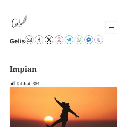
MENU
Gelis
DAN
WIDGET
Impian
Dilihat:
384