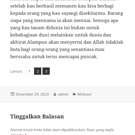
setelah kau berhasil memanen kau bisa berbagi
kepada orang yang kau sayangi disekitarmu. Barang
siapa yang mennama ia akan menuai. Semoga apa
yang kau tanam didunia ini bukan untuk
kebahagiaan duni melainkan untuk dunia dan
akhirat.Alampun akan menyertai dan Allah tidaklah
buta bagi orang-orang yang senantiasa mau
berusaha untuk terus mencapai puncak.
Laman
Laman
,
Laman
,
Laman:
1
2
3
Diposkan
Penulis
Kategori
Desember 29, 2023
admin
Motivasi
pada
Tinggalkan Balasan
Alamat email Anda tidak akan dipublikasikan.
Ruas yang wajib