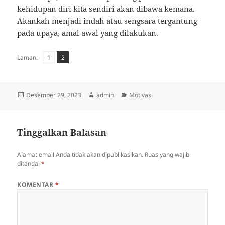
kehidupan diri kita sendiri akan dibawa kemana.
Akankah menjadi indah atau sengsara tergantung
pada upaya, amal awal yang dilakukan.
Laman
Laman
,
Laman:
1
2
Diposkan
Penulis
Kategori
Desember 29, 2023
admin
Motivasi
pada
Tinggalkan Balasan
Alamat email Anda tidak akan dipublikasikan.
Ruas yang wajib
ditandai
*
KOMENTAR
*