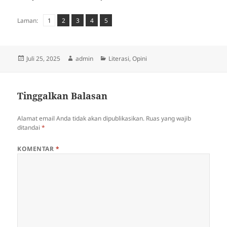
Laman
Laman
,
Laman
,
Laman
,
Laman
,
Laman:
1
2
3
4
5
Diposkan
Penulis
Kategori
Juli 25, 2025
admin
Literasi
,
Opini
pada
Tinggalkan Balasan
Alamat email Anda tidak akan dipublikasikan.
Ruas yang wajib
ditandai
*
KOMENTAR
*