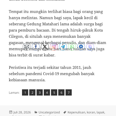
Tempat itu mungkin terlihat biasa bagi orang yang
hanya melintas. Namun bagi saya, lapak kecil di
seberang Gedung Matahari lama adalah surga bagi
para pemburu bacaan. Di tengah hiruk-pikuk Kota
Cilegon, di situlah saya menemukan banyak
gagasan, mengenal berbagai penulis, dan diam-diam
memupuk mimpi suatu hari nanti tulisan saya juga
bisa terbit di surat kabar.
Peristiwa itu terjadi sekitar tahun 2011, jauh
sebelum pandemi Covid-19 mengubah banyak
kebiasaan manusia.
Laman
Laman
,
Laman
,
Laman
,
Laman
,
Laman
,
Laman
,
Laman:
1
2
3
4
5
6
7
Diposkan
Kategori
Tag
Juli 28, 2026
Uncategorized
Kepenulisan
,
koran
,
lapak
,