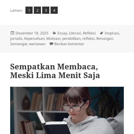
Laman
Laman
,
Laman
,
Laman
,
Laman:
1
2
3
4
Diposkan
Kategori
Tag
Desember 18, 2025
Essay
,
Literasi
,
Refleksi
Inspirasi
,
pada
jurnalis
,
Kepenulisan
,
Motivasi
,
pendidikan
,
refleksi
,
Renungan
,
untuk Seandainya Saya Seor
Semangat
,
wartawan
Berikan komentar
Sempatkan Membaca,
Meski Lima Menit Saja