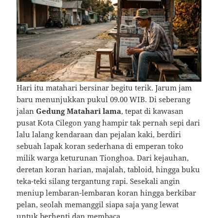
Hari itu matahari bersinar begitu terik. Jarum jam
baru menunjukkan pukul 09.00 WIB. Di seberang
jalan
Gedung Matahari lama
, tepat di kawasan
pusat Kota Cilegon yang hampir tak pernah sepi dari
lalu lalang kendaraan dan pejalan kaki, berdiri
sebuah lapak koran sederhana di emperan toko
milik warga keturunan Tionghoa. Dari kejauhan,
deretan koran harian, majalah, tabloid, hingga buku
teka-teki silang tergantung rapi. Sesekali angin
meniup lembaran-lembaran koran hingga berkibar
pelan, seolah memanggil siapa saja yang lewat
untuk berhenti dan membaca.