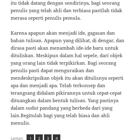
itu tidak datang dengan sendirinya, bagi seorang
penulis yang telah ahli dan terbiasa pastilah tidak
merasa seperti penulis pemula.
Karena apapun akan menjadi ide, gagasan dan
bahan tulisan. Apapun yang dilihat, di dengar, dan
dirasa pasti akan menambah ide-ide baru untuk
dituliskan. Meskipun dalam hal sepele, dari objek
yang orang lain tidak terpikirkan. Bagi seorang
penulis pasti dapat menguraikan dan
mendeskripsikan objek itu akan ditulisnya seperti
apa dan menjadi apa. Telah terkonsep dan
terangsang didalam pikirannya untuk cepat-cepat
dituangkan dalam bentuk tulisan. Yang pastinya
dalam sudut pandang yang berbeda dari yang
lain.Begitulah bagi yang telah biasa dan ahli
menulis.
Laman
Laman
,
Laman
,
Laman
,
Laman:
1
2
3
4