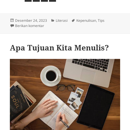
Diposkan
Kategori
Tag
Desember 24, 2023
Literasi
Kepenulisan
,
Tips
pada
untuk Kamu Nanya?
Berikan komentar
Apa Tujuan Kita Menulis?