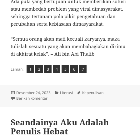
Ada pula yang bertujuan untuk memberikan solusi
atau membedah problem yang viral dimasyarakat,
sehingga tertanam pola pikir pengetahuan dan
perubahan serta kebiasaan dimasyarakat.
“Semua orang akan mati kecuali karyanya, maka
tulislah sesuatu yang akan membahagiakan dirimu
di akhirat kelak”. – Ali bin Abi Thalib
Laman
Laman
,
Laman
,
Laman
,
Laman
,
Laman
,
Laman
,
Laman:
1
2
3
4
5
6
7
Diposkan
Kategori
Tag
Desember 24, 2023
Literasi
Kepenulisan
pada
untuk Apa Tujuan Kita Menulis?
Berikan komentar
Seandainya Aku Adalah
Penulis Hebat