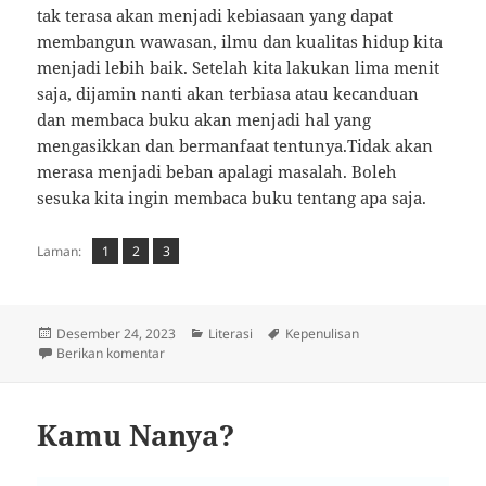
tak terasa akan menjadi kebiasaan yang dapat
membangun wawasan, ilmu dan kualitas hidup kita
menjadi lebih baik. Setelah kita lakukan lima menit
saja, dijamin nanti akan terbiasa atau kecanduan
dan membaca buku akan menjadi hal yang
mengasikkan dan bermanfaat tentunya.Tidak akan
merasa menjadi beban apalagi masalah. Boleh
sesuka kita ingin membaca buku tentang apa saja.
Laman
Laman
,
Laman
,
Laman:
1
2
3
Diposkan
Kategori
Tag
Desember 24, 2023
Literasi
Kepenulisan
pada
untuk Sempatkan Membaca, Meski Lima Menit Saja
Berikan komentar
Kamu Nanya?